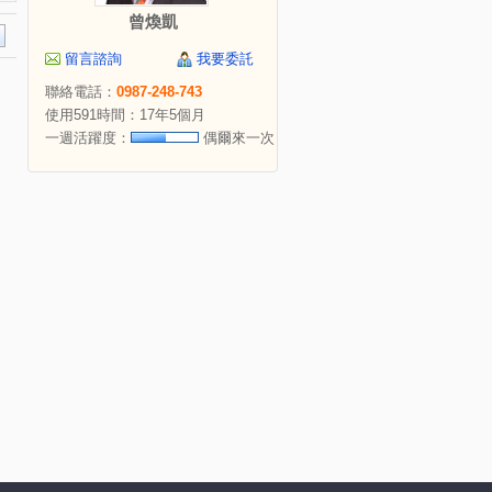
曾煥凱
留言諮詢
我要委託
聯絡電話：
0987-248-743
使用591時間：17年5個月
一週活躍度：
偶爾來一次