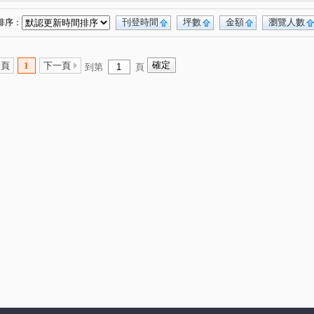
刊登時間
坪數
金額
瀏覽人數
排序：
一頁
1
下一頁
到第
頁