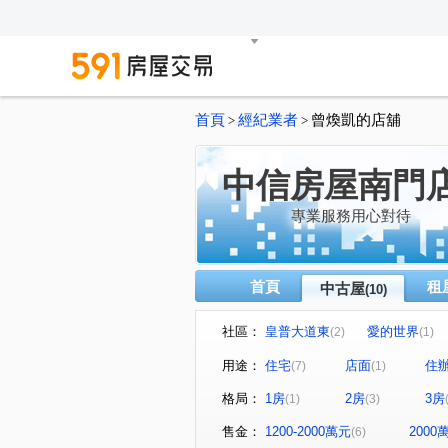
首頁
經紀業者
曾煥凱的店舖
>
>
中信房屋南門
專業服務用心對待
首頁
租
中古屋
(10)
社區：
皇普大道東
愛的世界
(2)
(1)
莎士比亞
南海1號苑
(1)
(1)
用途：
住宅
店面
住
(7)
(1)
新生南路二段
大埔街
(1)
(1)
格局：
1房
2房
3房
(1)
(3)
忠孝路二段
(1)
售金：
1200-2000萬元
200
(6)