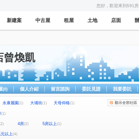
您好，歡迎來到591
新建案
中古屋
租屋
土地
店面
店曾煥凱
屋
個人介紹
留言諮詢
委託見證
我要委託
(0)
永康麗園
大埔街
天母仰格
顯示全部社區
(1)
(1)
(1)
復興路
景平路
民安西路
(1)
(2)
(1)
辦
(1)
中山北路五段
辛亥路二段
南海路
(1)
(1)
(1)
4房
5房以上
(2)
(2)
(1)
0萬元以上
(4)