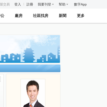
房屋交易
登入
註冊
我要刊登
幫助
數字App
辦公
廠房
社區找房
新聞
更多