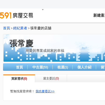
新建案
首頁
經紀業者
張常慶的店舖
>
>
張常慶
用愛與專業成就家的幸福
首頁
中古屋
租屋
個人介紹
留
(55)
(1)
屋主委託
(0)
買家需求
(0)
暫無找屋需求唷！
我也要委託>>