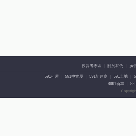
投資者專區
關於我們
廣
591租屋
591中古屋
591新建案
591土地
8891新車
88
Copyrigh