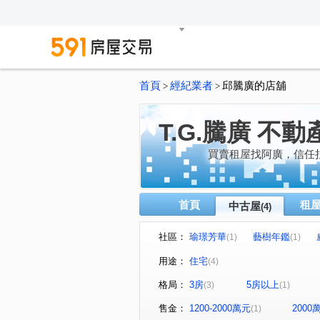
首頁
經紀業者
邱騰廣的店舖
>
>
T.G.騰廣 不
買賣租屋找阿廣，信任
首頁
租
中古屋
(4)
社區：
瑜璟芳華
藝樹年鑑
(1)
(1)
敬三街
洽溪路
大有
(1)
(1)
用途：
住宅
(4)
格局：
3房
5房以上
(3)
(1)
售金：
1200-2000萬元
200
(1)