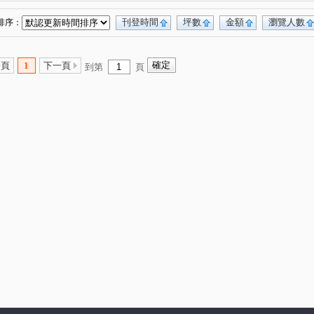
刊登時間
坪數
金額
瀏覽人數
排序：
一頁
1
下一頁
到第
頁