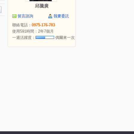
邱騰廣
留言諮詢
我要委託
聯絡電話：
0975-176-783
使用591時間：2年7個月
一週活躍度：
偶爾來一次