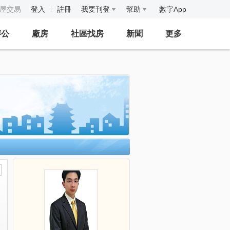
房屋交易
登入
註冊
我要刊登
幫助
數字App
辦公
廠房
社區找房
新聞
更多