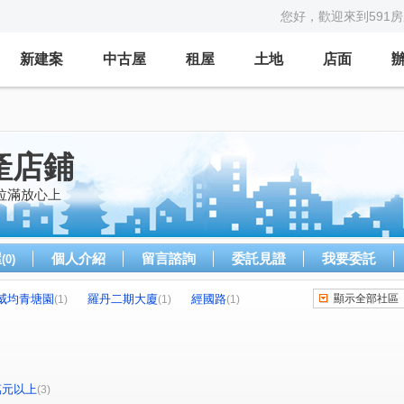
您好，歡迎來到591
新建案
中古屋
租屋
土地
店面
動產店鋪
拉滿放心上
屋
個人介紹
留言諮詢
委託見證
我要委託
(0)
威均青塘園
羅丹二期大廈
經國路
顯示全部社區
(1)
(1)
(1)
路
(1)
0萬元以上
(3)