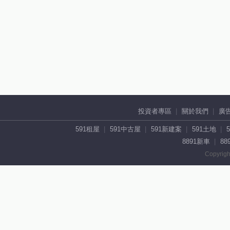
投資者專區
關於我們
廣
591租屋
591中古屋
591新建案
591土地
8891新車
88
Copyrigh