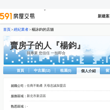
新建案
首頁
經紀業者
楊詠鈞的店舖
>
>
賣房子的人『楊鈞』
我專業 您信任 一拍即合
首頁
中古屋
租屋
留
(12)
(0)
個人介紹
住商不動產 天母忠誠加盟店
就職公司：
新北市新店區
服務區域：
-
熟悉區域：