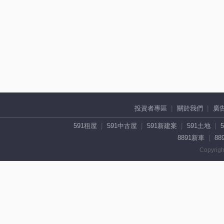
投資者專區
關於我們
廣
591租屋
591中古屋
591新建案
591土地
8891新車
88
Copyrigh