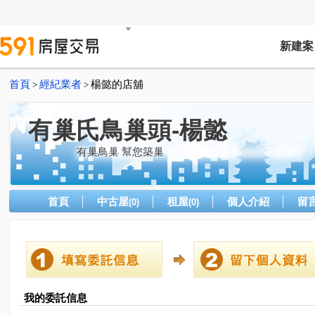
新建案
首頁
經紀業者
楊懿的店舖
>
>
有巢氏鳥巢頭-楊懿
有巢鳥巢 幫您築巢
首頁
中古屋
租屋
個人介紹
留
(0)
(0)
我的委託信息