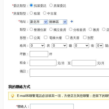
*
委託類型：
找屋委託
房屋委託
*
房屋類型：
租屋
中古屋
*
地址：
類型：
整層住家
獨立套房
分租套房
雅房
店
形態：
公寓
電梯大樓
透天厝
別墅
格局：
房
廳
衛
陽
坪數：
坪
租金：
元/月
至
元/月
備註：
我的聯絡方式
E-mail和聯繫電話必須填寫一項，方便店主與您聯繫；您留下的
*
聯絡人：