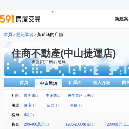
新建案
首頁
經紀業者
黃芷涵的店舖
>
>
住商不動產(中山捷運店)
專業同理用心服務
首頁
租屋
個人介紹
留
中古屋
(2)
(3)
社區：
東湖路
中正路
民生東路五段
(1)
(1)
(1)
用途：
住宅
店面
車位
(1)
(1)
(1)
格局：
4房
(1)
售金：
200-400萬元
1200-2000萬元
2000萬元以
(1)
(1)