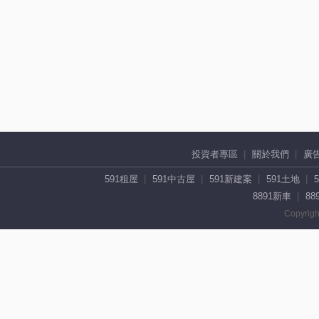
投資者專區
關於我們
廣
591租屋
591中古屋
591新建案
591土地
8891新車
88
Copyrigh