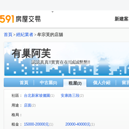
新建案
首頁
經紀業者
牟宗芙的店舖
>
>
有巢阿芙
認認真真!!實實在在!!誠誠懇懇!!
首頁
中古屋
個人介紹
留
(0)
租屋
(2)
社區：
台北新家坡儷園
安康路三段
(1)
(2)
用途：
店面
(2)
格局：
租金：
15000-20000元
20000-40000元
(1)
(1)