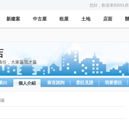
您好，歡迎來到591
新建案
中古屋
租屋
土地
店面
店
責任，大家贏我才贏
屋
留言諮詢
委託見證
我要委託
(0)
個人介紹
盟店