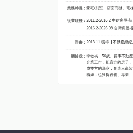
豪宅/別墅、店面商辦、電
業務特長：
2011.2-2016.2 中信房
從業經歷：
2016.2-2026.08 台灣
2013.11 獲得【不動產
證書：
李敏祺，56歲。從事不動
關於我：
介業工作，把賣方的房子，
成雙方的滿意，創造三贏皆
粉絲，也獲得親善、專業、