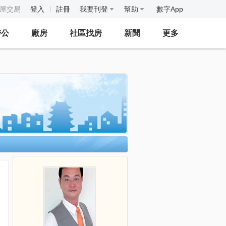
房屋交易
登入
註冊
我要刊登
幫助
數字App
辦公
廠房
社區找房
新聞
更多