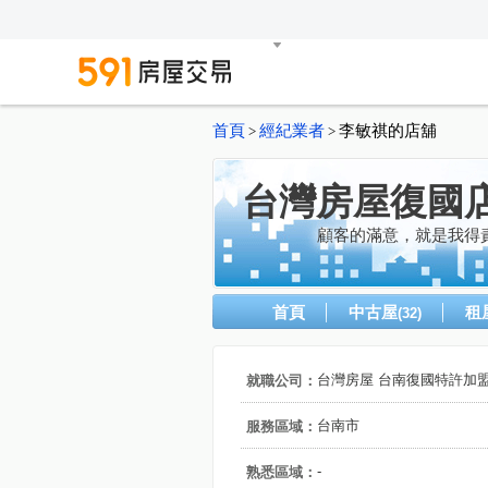
首頁
經紀業者
李敏祺的店舖
>
>
台灣房屋復國
顧客的滿意，就是我得
首頁
中古屋
租
(32)
台灣房屋 台南復國特許加
就職公司：
台南市
服務區域：
-
熟悉區域：