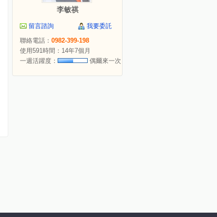
李敏祺
留言諮詢
我要委託
聯絡電話：
0982-399-198
使用591時間：14年7個月
一週活躍度：
偶爾來一次