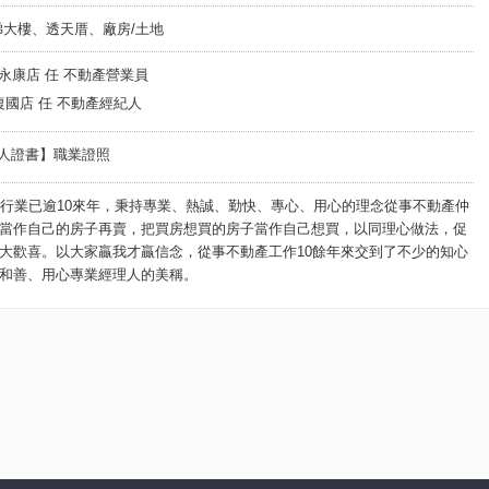
梯大樓、透天厝、廠房/土地
屋-新永康店 任 不動產營業員
房屋-復國店 任 不動產經紀人
經紀人證書】職業證照
產行業已逾10來年，秉持專業、熱誠、勤快、專心、用心的理念從事不動產仲
當作自己的房子再賣，把買房想買的房子當作自己想買，以同理心做法，促
大歡喜。以大家贏我才贏信念，從事不動產工作10餘年來交到了不少的知心
和善、用心專業經理人的美稱。