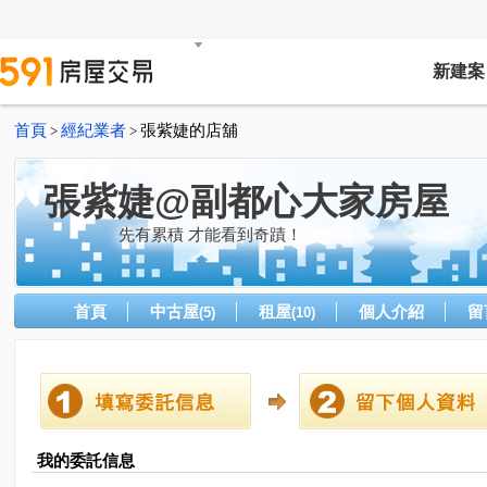
新建案
首頁
經紀業者
張紫婕的店舖
>
>
張紫婕@副都心大家房屋
先有累積 才能看到奇蹟！
首頁
中古屋
租屋
個人介紹
留
(5)
(10)
我的委託信息