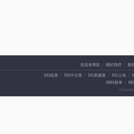
投資者專區
關於我們
廣
591租屋
591中古屋
591新建案
591土地
8891新車
88
Copyrigh