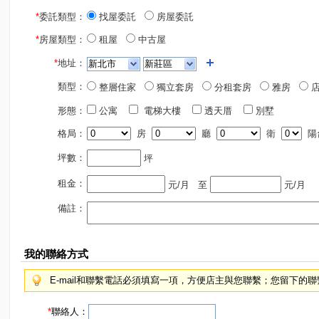
*
委託類型：
找屋委託
房屋委託
*
房屋類型：
租屋
中古屋
*
地址：
類型：
整層住家
獨立套房
分租套房
雅房
店
形態：
公寓
電梯大樓
透天厝
別墅
格局：
房
廳
衛
陽
坪數：
坪
租金：
元/月
至
元/月
備註：
我的聯絡方式
E-mail和聯繫電話必須填寫一項，方便店主與您聯繫；您留下的
*
聯絡人：