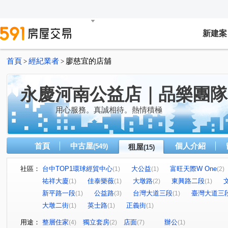
新建案
首頁
經紀業者
廖慈宜的店舖
>
>
永慶河南公益店｜品樂團隊
用心服務。真誠相待。熱情積極
首頁
中古屋
個人介紹
(549)
租屋
(15)
社區：
台中TOP1環球經貿中心
大公益
富旺天際W One
(1)
(1)
(2)
祐祥大廈
佳泰樂薇
大墩路
東興路二段
(1)
(1)
(2)
(1)
新平路一段
公益路
台灣大道三段
臺灣大道三
(1)
(3)
(1)
大墩二街
英士路
正義街
(1)
(1)
(1)
用途：
整層住家
獨立套房
店面
辦公
(4)
(2)
(7)
(1)