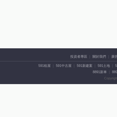
投資者專區
關於我們
廣
591租屋
591中古屋
591新建案
591土地
8891新車
88
Copyrigh