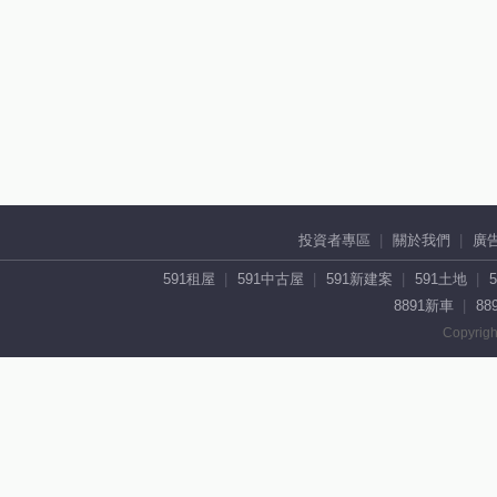
投資者專區
關於我們
廣
591租屋
591中古屋
591新建案
591土地
8891新車
88
Copyrigh