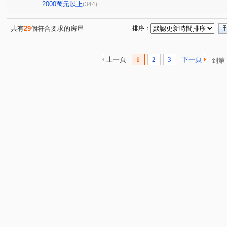
勝美術二期雲門登峰
迎翠
惠宇敦悅
公園大桂
(5)
(6)
(7)
2000萬元以上
(344)
國美
國泰THE PARK
泉宇科博苑
翰陽金墩大
(1)
(6)
(4)
微笑之心
慶禾小富都大樓
文華硯
鉅虹嵐CAS
(2)
(3)
(6)
共有
29
個符合要求的房屋
排序：
博識
富貴天下
太子龍
佳泰大崇德
聯聚
(6)
(1)
(6)
(2)
謙謙太子
登陽青籟
順天謙華
坤聯發中科匯
(6)
(2)
(5)
(6)
上一頁
1
2
3
下一頁
到第
精銳萌未來
興大仕園
國泰御博苑
櫻花青上森
(1)
(1)
(6)
(
世界都心
大毅京都
薰衣草
聯聚理仁大廈
(9)
(1)
(1)
(4)
鄉林凱撒
勝美琚
鄉林君悅
鉅陞國際 V市政
(3)
(2)
(1)
(2)
裕國天泉溫泉會館
惠宇謙仁
雙橡園2279
科博
(1)
(2)
(2)
超越2002
陞霖太美
精銳香草天籟
佳泰大方
(2)
(1)
(3)
(2)
嘉磐惠文
美麗殿大廈
陽光綠園
富宇曙光之森
(1)
(1)
(2)
(
總太聚作
達麗大道
東方帝國
協勝洲際ONE
(3)
(2)
(1)
(1)
微笑城市2
大陸麗格
高鐵1匯
鄉林總裁行館-御
(1)
(4)
(1)
順天緮華
七期博克萊
龍邦綠園道
惠宇五十七
(3)
(3)
(1)
由鉅大謙
和立堡-晴朗
青空蔚來
公園苑
(6)
(1)
(1)
(4)
浩瀚湖濱城
富宇上和苑
大慶中山
林泰親善
(1)
(1)
(2)
(1)
三月花見
我家名邸
宗唐盛世
仁山潮尚居
(1)
(1)
(1)
(4)
天籟美術
惠宇大聚
大城凱旋門
富宇帝國之心
(2)
(12)
(1)
和築青春LOVE
向陽新象
昂峰聚羨岱
登陽松
(4)
(1)
(1)