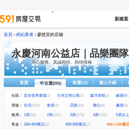
新建案
首頁
經紀業者
廖慈宜的店舖
>
>
永慶河南公益店｜品樂團隊
用心服務。真誠相待。熱情積極
首頁
租屋
個人介紹
中古屋
(15)
(550)
社區：
宏全世界廣場
大河文明公寓
森洋喜硯
緣溪行
(1)
(2)
(1)
(
國聚花園御所
草間漫漫
惠宇禮仁
大城新紐
(10)
(19)
(2)
用途：
住宅
套房
店面
辦公
廠房
(512)
(2)
(16)
(6)
(3)
精銳海德一號
THE精銳
丹源齊玉
My勝美
(5)
(12)
(1)
(4)
格局：
1房
2房
3房
4房
5房以
(10)
(107)
(273)
(103)
國泰THEPARK
長虹大鎮D區
澄亦實築-澄玥
(1)
(4)
(6)
鄉林綠世界
惠宇一森青
太原天廈
三采市政新
(3)
(4)
(6)
售金：
200-400萬元
400-800萬元
800-1200萬
(2)
(7)