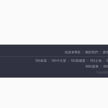
投資者專區
關於我們
廣
591租屋
591中古屋
591新建案
591土地
8891新車
88
Copyrigh