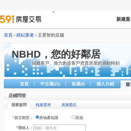
新建案
首頁
經紀業者
王昱智的店舖
>
>
NBHD，您的好鄰居
傾聽客戶、致力創造客戶買賣房屋的感動時刻
首頁
中古屋
租屋
個人介紹
(21)
(0)
留
店鋪問答
我要提問
找屋需求
房屋委託
*
留言類型：
房地產知識
其他
*
聯絡人：