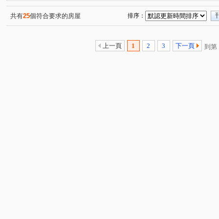
三興路東勢段
永美路
致遠一路
華南路一段
(1)
(1)
(1)
(1)
中豐路山頂段
員東路
中豐路南勢二段
湧安路
(1)
(1)
(1)
(
共有
25
個符合要求的房屋
排序：
自由街
義勇街
(1)
(1)
上一頁
1
2
3
下一頁
到第