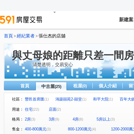
新建案
首頁
經紀業者
張仕杰的店舖
>
>
與丈母娘的距離只差一間房
清楚透明，交易安心
首頁
租屋
個人介紹
留
中古屋
(0)
(25)
社區：
豐邑首席匯
鴻築囍苑2-囍堂
和平大院
百年大
(1)
(1)
(1)
領袖王朝
台北九龍
曙光計劃
布拉格貳期
(1)
(1)
(1)
(1)
用途：
住宅
店面
(22)
(2)
百年大鎮B案百老匯特區大樓
大清祥安
華曜大謙
(1)
(1)
(1)
格局：
2房
3房
4房
5房以上
(3)
(9)
(8)
(3)
龍慈路
梅龍一街
中正路
大同路
埔頂路
(1)
(1)
(1)
(1)
百年二街
三元一街
環南路二段
齋明街
(1)
(1)
(1)
(1)
售金：
400-800萬元
800-1200萬元
1200-2000
(3)
(4)