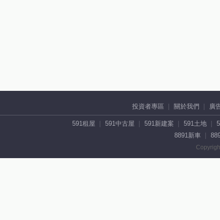
投資者專區
關於我們
廣
591租屋
591中古屋
591新建案
591土地
8891新車
88
Copyrigh