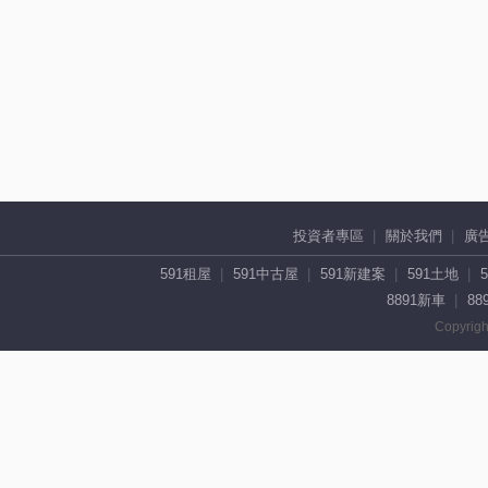
投資者專區
關於我們
廣
591租屋
591中古屋
591新建案
591土地
8891新車
88
Copyrigh