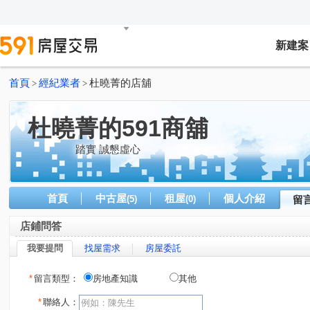
新建案
首頁
經紀業者
杜曉菁的店舖
>
>
杜曉菁的591商舖
踏實 誠懇虛心
首頁
中古屋
租屋
個人介紹
(5)
(0)
留
店鋪問答
我要提問
找屋需求
房屋委託
*
留言類型：
房地產知識
其他
*
聯絡人：