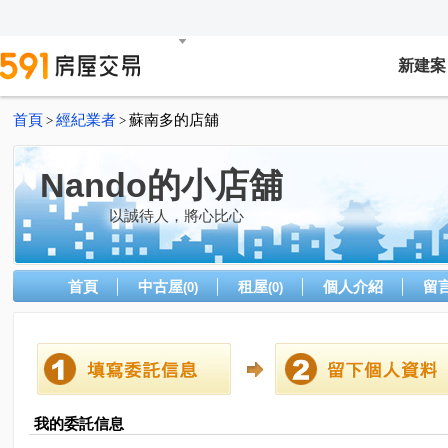
新建案
首頁
經紀業者
蘇南多的店舖
>
>
Nando的小店舖
以誠待人，將心比心
首頁
中古屋
租屋
個人介紹
留
(0)
(0)
我的委託信息