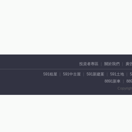
投資者專區
關於我們
廣
591租屋
591中古屋
591新建案
591土地
8891新車
88
Copyrigh