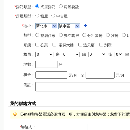
*
委託類型：
找屋委託
房屋委託
*
房屋類型：
租屋
中古屋
*
地址：
類型：
整層住家
獨立套房
分租套房
雅房
店
形態：
公寓
電梯大樓
透天厝
別墅
格局：
房
廳
衛
陽
坪數：
坪
租金：
元/月
至
元/月
備註：
我的聯絡方式
E-mail和聯繫電話必須填寫一項，方便店主與您聯繫；您留下的
*
聯絡人：