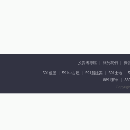
投資者專區
關於我們
廣
591租屋
591中古屋
591新建案
591土地
8891新車
88
Copyrigh