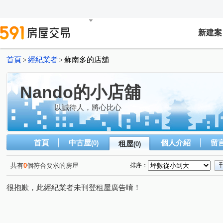
新建案
首頁
經紀業者
蘇南多的店舖
>
>
Nando的小店舖
以誠待人，將心比心
首頁
中古屋
個人介紹
留
(0)
租屋
(0)
共有
0
個符合要求的房屋
排序：
很抱歉，此經紀業者未刊登租屋廣告唷！