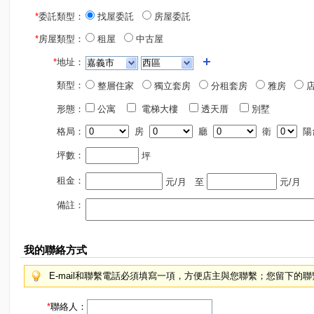
*
委託類型：
找屋委託
房屋委託
*
房屋類型：
租屋
中古屋
*
地址：
類型：
整層住家
獨立套房
分租套房
雅房
店
形態：
公寓
電梯大樓
透天厝
別墅
格局：
房
廳
衛
陽
坪數：
坪
租金：
元/月
至
元/月
備註：
我的聯絡方式
E-mail和聯繫電話必須填寫一項，方便店主與您聯繫；您留下的
*
聯絡人：