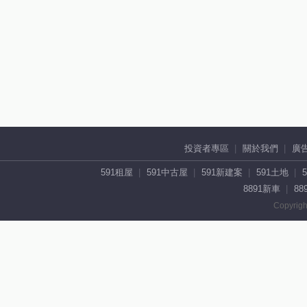
投資者專區
關於我們
廣
591租屋
591中古屋
591新建案
591土地
8891新車
88
Copyrigh