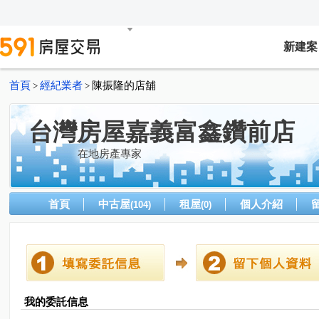
新建案
首頁
經紀業者
陳振隆的店舖
>
>
台灣房屋嘉義富鑫鑽前店
在地房產專家
首頁
中古屋
租屋
個人介紹
(104)
(0)
我的委託信息