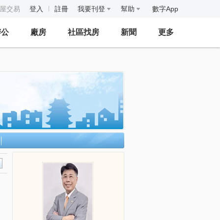
房屋交易
登入
註冊
我要刊登
幫助
數字App
辦公
廠房
社區找房
新聞
更多