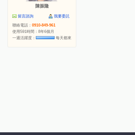
陳振隆
留言諮詢
我要委託
聯絡電話：
0910-849-961
使用591時間：8年6個月
一週活躍度：
每天都來