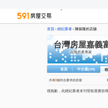
首頁
經紀業者
陳振隆的店舖
>
>
台灣房屋嘉義
在地房產專家
首頁
中古屋
(104)
共有
0
個符合要求的房屋
很抱歉，此經紀業者未刊登租屋廣告