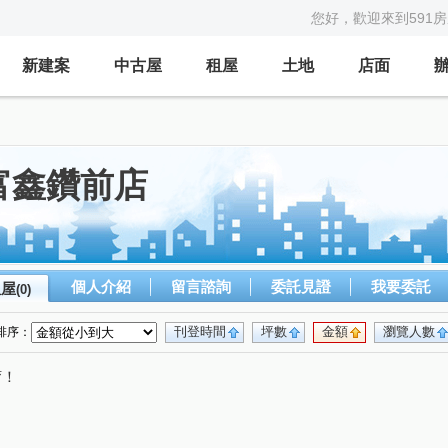
您好，歡迎來到591
新建案
中古屋
租屋
土地
店面
富鑫鑽前店
個人介紹
留言諮詢
委託見證
我要委託
租屋
(0)
刊登時間
坪數
金額
瀏覽人數
排序：
唷！