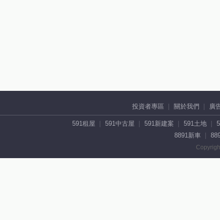
投資者專區
關於我們
廣
591租屋
591中古屋
591新建案
591土地
8891新車
88
Copyrigh