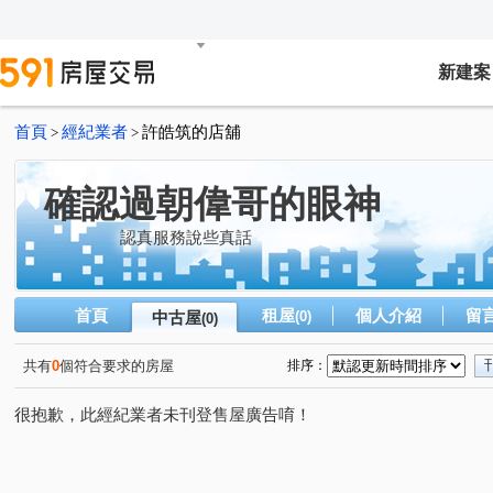
新建案
首頁
經紀業者
許皓筑的店舖
>
>
確認過朝偉哥的眼神
認真服務說些真話
首頁
租屋
個人介紹
留
中古屋
(0)
(0)
共有
0
個符合要求的房屋
排序：
很抱歉，此經紀業者未刊登售屋廣告唷！