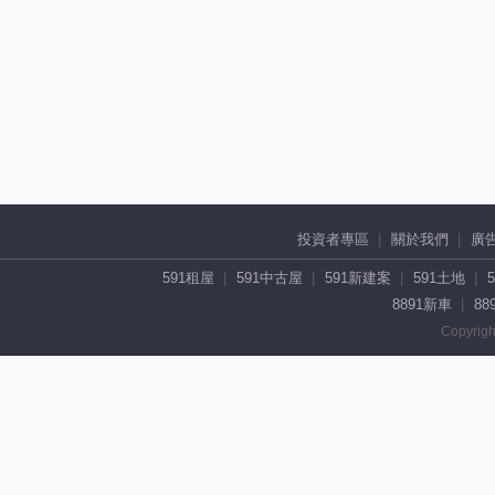
投資者專區
關於我們
廣
591租屋
591中古屋
591新建案
591土地
8891新車
88
Copyrigh