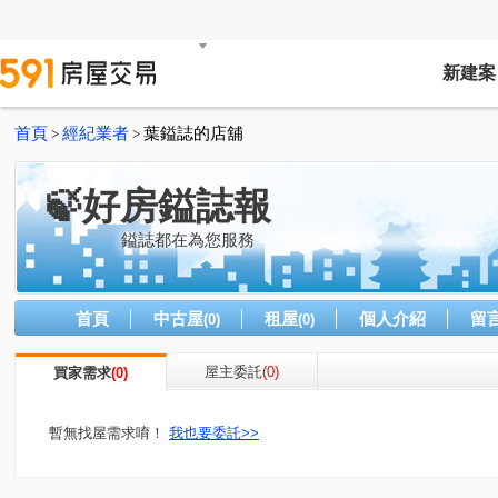
新建案
首頁
經紀業者
葉鎰誌的店舖
>
>
🍃好房鎰誌報
鎰誌都在為您服務
首頁
中古屋
租屋
個人介紹
留
(0)
(0)
屋主委託
(0)
買家需求
(0)
暫無找屋需求唷！
我也要委託>>