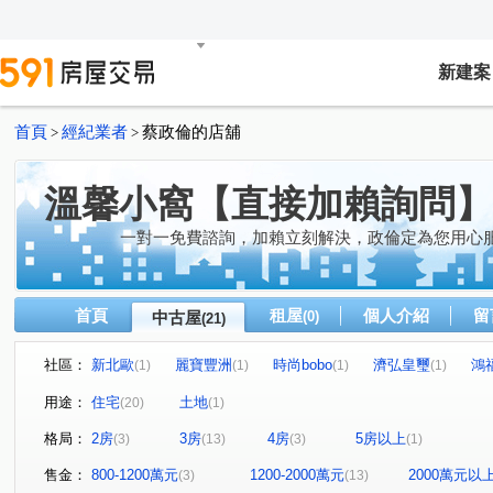
新建案
首頁
經紀業者
蔡政倫的店舖
>
>
溫馨小窩【直接加賴詢問】
一對一免費諮詢，加賴立刻解決，政倫定為您用心
首頁
租屋
個人介紹
留
中古屋
(0)
(21)
社區：
新北歐
麗寶豐洲
時尚bobo
濟弘皇璽
鴻
(1)
(1)
(1)
(1)
漢東敦美
僑愛新村D區
民族極景
詠綠藝
(1)
(1)
(1)
(1)
用途：
住宅
土地
(20)
(1)
閱讀翡冷翠五期
合雄帝璟
真綻
公園大道
(1)
(1)
(1)
(1)
格局：
2房
3房
4房
5房以上
(3)
(13)
(3)
(1)
爵士堡NO5貝多芬
捷市匯
源美學
國強一街
(1)
(1)
(1)
(1)
仁德路
民族路
內定二十二街
大忠街
壽
(2)
(1)
(1)
(1)
售金：
800-1200萬元
1200-2000萬元
2000萬元以
(3)
(13)