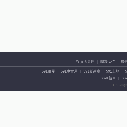
投資者專區
關於我們
廣
591租屋
591中古屋
591新建案
591土地
8891新車
88
Copyrigh