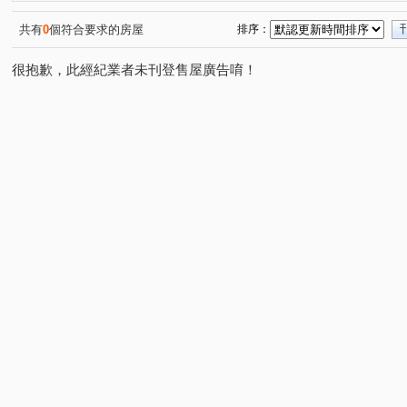
民族路二段
忠勇七街
大華五街
豐德二路
(1)
(1)
(1)
(1)
仁和路二段
廣興五街
豐田三路
中園路
(1)
(1)
(1)
(1)
共有
0
個符合要求的房屋
排序：
鳳吉四街
(1)
很抱歉，此經紀業者未刊登售屋廣告唷！