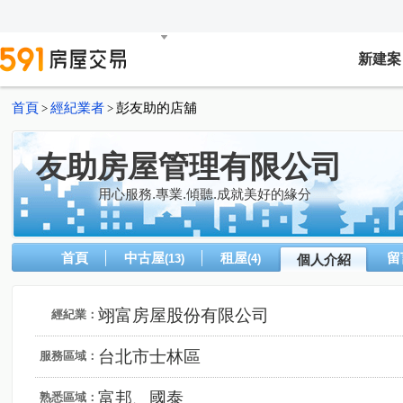
新建案
首頁
經紀業者
彭友助的店舖
>
>
友助房屋管理有限公司
用心服務.專業.傾聽.成就美好的緣分
首頁
中古屋
租屋
留
(13)
(4)
個人介紹
翊富房屋股份有限公司
經紀業：
台北市士林區
服務區域：
富邦、國泰
熟悉區域：