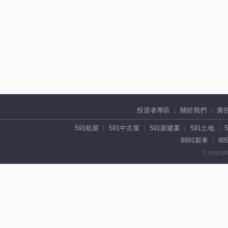
投資者專區
關於我們
廣
591租屋
591中古屋
591新建案
591土地
8891新車
88
Copyrigh