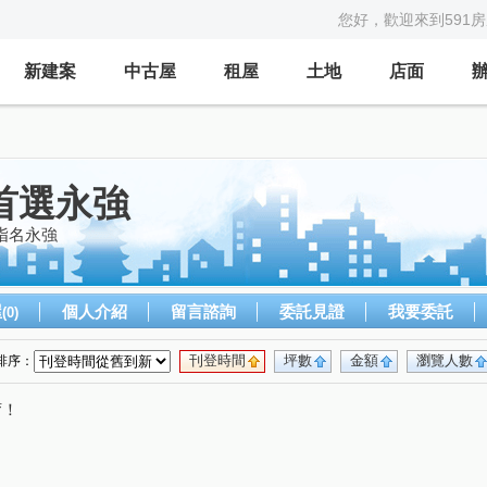
您好，歡迎來到591
新建案
中古屋
租屋
土地
店面
首選永強
指名永強
屋
個人介紹
留言諮詢
委託見證
我要委託
(0)
刊登時間
坪數
金額
瀏覽人數
排序：
唷！