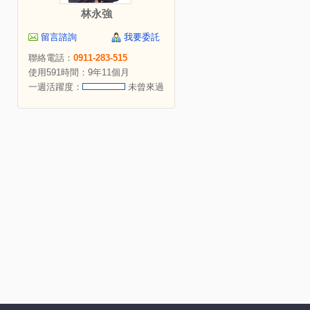
林永強
留言諮詢
我要委託
聯絡電話：
0911-283-515
使用591時間：9年11個月
一週活躍度：
未曾來過