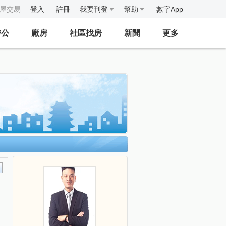
房屋交易
登入
註冊
我要刊登
幫助
數字App
辦公
廠房
社區找房
新聞
更多