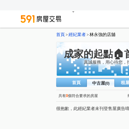
首頁
經紀業者
林永強的店舖
>
>
成家的起點🏠
真誠服務，用心待您，
首頁
租
中古屋
(0)
共有
0
個符合要求的房屋
很抱歉，此經紀業者未刊登售屋廣告