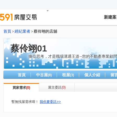
新建案
首頁
經紀業者
蔡伶翊的店舖
>
>
蔡伶翊01
換位思考，才是職場溝通王道--您的不動產專業顧
首頁
中古屋
租屋
個人介紹
留
(8)
(3)
屋主委託
(0)
買家需求
(0)
暫無找屋需求唷！
我也要委託>>