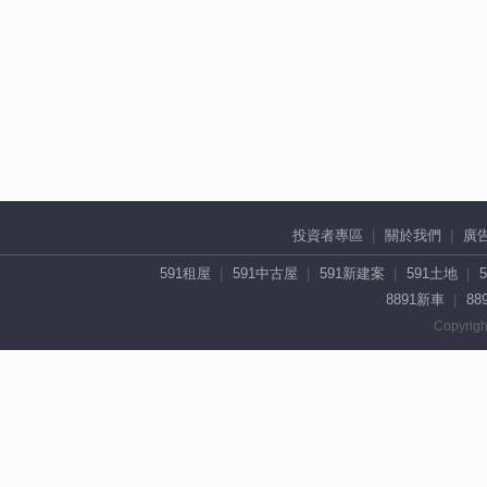
投資者專區
關於我們
廣
591租屋
591中古屋
591新建案
591土地
8891新車
88
Copyrigh