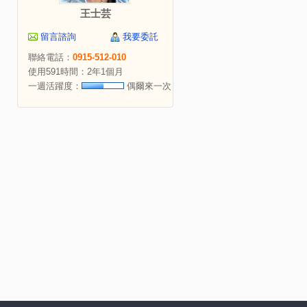
王士芸
留言諮詢
我要委託
聯絡電話：
0915-512-010
使用591時間：2年1個月
一週活躍度：
偶爾來一次