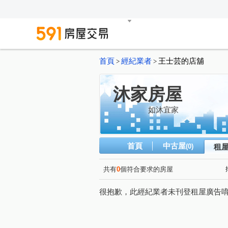
首頁
經紀業者
王士芸的店舖
>
>
沐家房屋
如沐宜家
首頁
中古屋
(0)
租
共有
0
個符合要求的房屋
很抱歉，此經紀業者未刊登租屋廣告