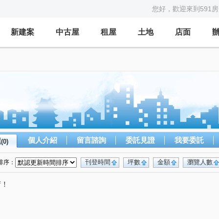
您好，歡迎來到591
新建案
中古屋
租屋
土地
店面
個人介紹
留言諮詢
委託見證
我要委託
屋
(0)
刊登時間
坪數
金額
瀏覽人數
排序：
唷！