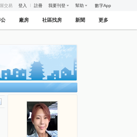
房屋交易
登入
註冊
我要刊登
幫助
數字App
辦公
廠房
社區找房
新聞
更多