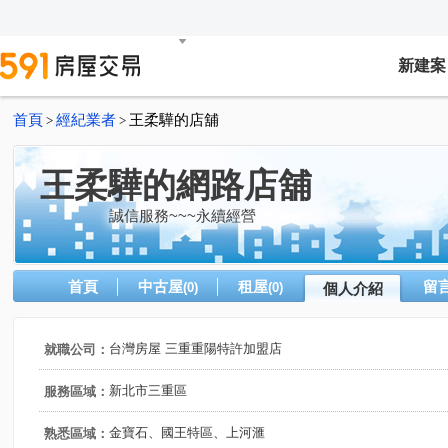
新建案
首頁
經紀業者
王柔驊的店舖
>
>
王柔驊的網路店舖
誠信服務~~~永續經營
首頁
中古屋
租屋
留
(0)
(0)
個人介紹
台灣房屋 三重重陽特許加盟店
就職公司：
新北市三重區
服務區域：
金寶石、國王特區、上河滙
熟悉區域：