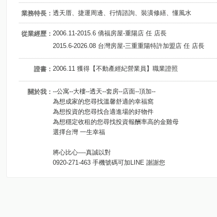
透天厝、捷運周邊、行情諮詢、裝潢修繕、懂風水
業務特長：
2006.11-2015.6 僑福房屋-重陽店 任 店長
從業經歷：
2015.6-2026.08 台灣房屋-三重重陽特許加盟店 任 店長
2006.11 獲得【不動產經紀營業員】職業證照
證書：
--公寓--大樓--透天--套房--店面--頂加--
關於我：
為想成家的您尋找溫馨舒適的幸福窩
為想投資的您尋找合適進場的好物件
為想穩定收租的您尋找投資報酬率高的金雞母
選擇台灣 一生幸福
將心比心----真誠以對
0920-271-463 手機號碼可加LINE 謝謝您