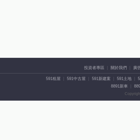
投資者專區
關於我們
廣
591租屋
591中古屋
591新建案
591土地
8891新車
88
Copyrigh