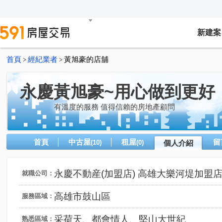
新建案
首頁
經紀業者
黃旭豪的店舖
>
>
永慶黃旭豪~用心做到更好
有溫度的服務 值得信賴的房地產顧問
首頁
中古屋
租屋
留
(10)
(0)
個人介紹
永慶不動産(加盟店) 高雄大樂河堤加盟
就職公司：
高雄市鼓山區
服務區域：
采荷天、都會情人、堅山大世紀
熟悉區域：