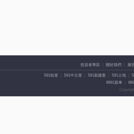
投資者專區
關於我們
廣
591租屋
591中古屋
591新建案
591土地
8891新車
88
Copyrigh