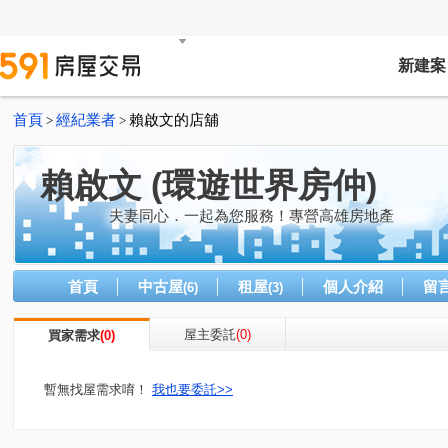
新建案
首頁
經紀業者
賴啟文的店舖
>
>
賴啟文 (環遊世界房仲)
夫妻同心．一起為您服務！專營高雄房地產
首頁
中古屋
租屋
個人介紹
留
(6)
(3)
屋主委託
(0)
買家需求
(0)
暫無找屋需求唷！
我也要委託>>