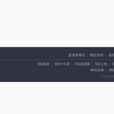
投資者專區
關於我們
廣
591租屋
591中古屋
591新建案
591土地
8891新車
88
Copyrigh