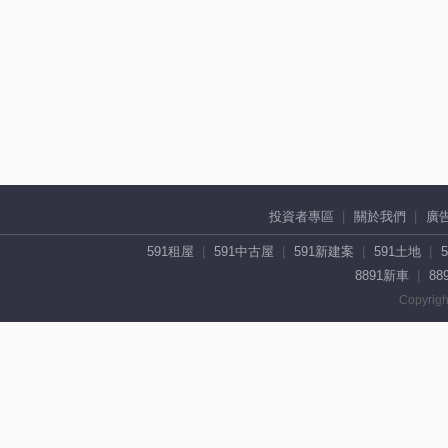
投資者專區
關於我們
廣
591租屋
591中古屋
591新建案
591土地
8891新車
88
Copyrigh