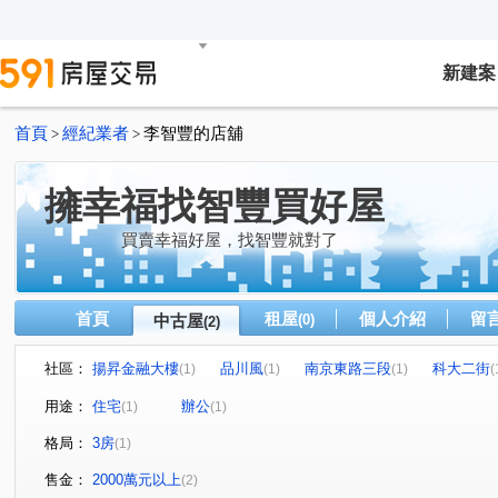
新建案
首頁
經紀業者
李智豐的店舖
>
>
擁幸福找智豐買好屋
買賣幸福好屋，找智豐就對了
首頁
租屋
個人介紹
留
中古屋
(0)
(2)
社區：
揚昇金融大樓
品川風
南京東路三段
科大二街
(1)
(1)
(1)
(
用途：
住宅
辦公
(1)
(1)
格局：
3房
(1)
售金：
2000萬元以上
(2)