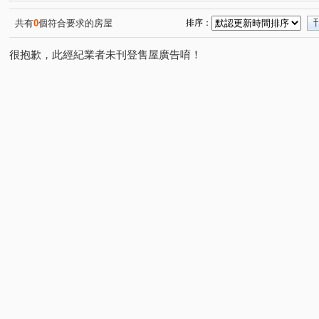
共有
0
個符合要求的房屋
排序：
很抱歉，此經紀業者未刊登售屋廣告唷！