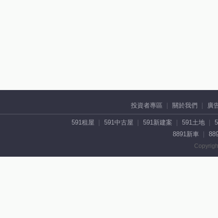
投資者專區
關於我們
廣
591租屋
591中古屋
591新建案
591土地
8891新車
88
Copyrigh