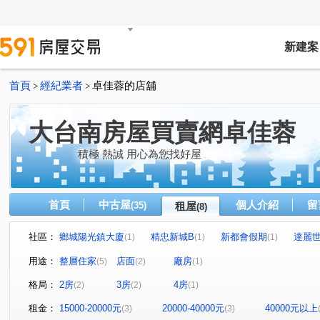
新建案
首頁
經紀業者
卓佳蓉的店舖
>
>
大台南房屋買賣網卓佳蓉
積極 熱誠 用心為您找好屋
首頁
中古屋
個人介紹
留
(35)
租屋
(8)
社區：
鄉城陽光鎮大廈
精忠新城B
新都會假期
達麗
(1)
(1)
(1)
中正二街
北門路二段
中華東路二段
中華路
(1)
(1)
(1)
(1)
用途：
整層住家
店面
廠房
(5)
(2)
(1)
高鐵大道
(2)
格局：
2房
3房
4房
(2)
(2)
(1)
租金：
15000-20000元
20000-40000元
40000元以上
(3)
(3)