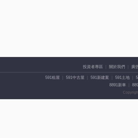
投資者專區
關於我們
廣
591租屋
591中古屋
591新建案
591土地
8891新車
88
Copyrigh