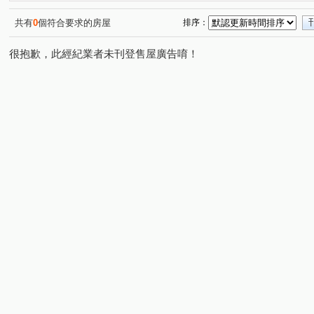
松江路
名園街
光興街
光榮街
鶯桃路
(1)
(1)
(1)
(1)
(1)
玉龍路一段
篤行路一段
太順街
溪崑一街
(1)
(1)
(1)
(1)
共有
0
個符合要求的房屋
排序：
很抱歉，此經紀業者未刊登售屋廣告唷！