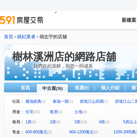
新建案
首頁
經紀業者
胡志宇的店舖
>
>
樹林溪洲店的網路店舖
我們在此深耕，與您一同成長
首頁
租屋
個人介紹
留
中古屋
(0)
(36)
社區：
麗池經典
泰瑞一期
碧瑤江山四期
碧瑤江山二
(1)
(1)
(1)
山佳晏京
麒麟天地A區
小哈佛
真情
光榮
(1)
(3)
(1)
(1)
用途：
住宅
套房
土地
(31)
(1)
(4)
皇翔百老匯
麗池花園B區
單身貴族
綠園道
(1)
(1)
(1)
(1)
格局：
1房
2房
3房
4房
5房以
(5)
(6)
(14)
(4)
金門街
中山路一段
中正南路
仁華街
中
(10)
(1)
(1)
(1)
中山路三段
中正路
日新街
大觀路三段
(1)
(1)
(1)
(1)
售金：
400-800萬元
800-1200萬元
1200-2000
(2)
(8)