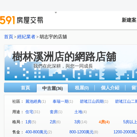
新建案
首頁
經紀業者
胡志宇的店舖
>
>
樹林溪洲店的網路店舖
我們在此深耕，與您一同成長
首頁
租屋
個人介紹
留
中古屋
(0)
(36)
社區：
麗池經典
泰瑞一期
碧瑤江山四期
碧瑤江山二
(1)
(1)
(1)
山佳晏京
麒麟天地A區
小哈佛
真情
光榮
(1)
(3)
(1)
(1)
用途：
住宅
套房
土地
(31)
(1)
(4)
皇翔百老匯
麗池花園B區
單身貴族
綠園道
(1)
(1)
(1)
(1)
格局：
1房
2房
3房
4房
(4)
5房以
(5)
(6)
(14)
金門街
中山路一段
中正南路
仁華街
中
(10)
(1)
(1)
(1)
中山路三段
中正路
日新街
大觀路三段
(1)
(1)
(1)
(1)
售金：
400-800萬元
800-1200萬元
1200-2000
(2)
(8)