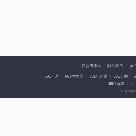
投資者專區
關於我們
廣
591租屋
591中古屋
591新建案
591土地
8891新車
88
Copyrigh