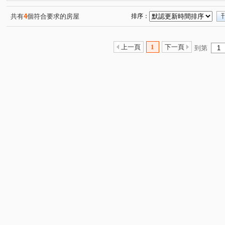
松江路
名園街
光興街
光榮街
鶯桃路
(1)
(1)
(1)
(1)
(1)
玉龍路一段
篤行路一段
太順街
溪崑一街
(1)
(1)
(1)
(1)
共有
4
個符合要求的房屋
排序：
上一頁
1
下一頁
到第