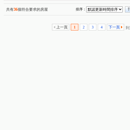
松江路
名園街
光興街
光榮街
鶯桃路
(1)
(1)
(1)
(1)
(1)
玉龍路一段
篤行路一段
太順街
溪崑一街
(1)
(1)
(1)
(1)
共有
36
個符合要求的房屋
排序：
上一頁
1
2
3
4
下一頁
到