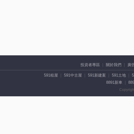
投資者專區
關於我們
廣
591租屋
591中古屋
591新建案
591土地
8891新車
88
Copyrigh