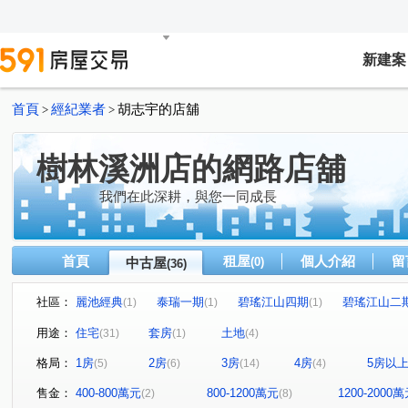
新建案
首頁
經紀業者
胡志宇的店舖
>
>
樹林溪洲店的網路店舖
我們在此深耕，與您一同成長
首頁
租屋
個人介紹
留
中古屋
(0)
(36)
社區：
麗池經典
泰瑞一期
碧瑤江山四期
碧瑤江山二
(1)
(1)
(1)
山佳晏京
麒麟天地A區
小哈佛
真情
光榮
(1)
(3)
(1)
(1)
用途：
住宅
套房
土地
(31)
(1)
(4)
皇翔百老匯
麗池花園B區
單身貴族
綠園道
(1)
(1)
(1)
(1)
格局：
1房
2房
3房
4房
5房以
(5)
(6)
(14)
(4)
金門街
中山路一段
中正南路
仁華街
中
(10)
(1)
(1)
(1)
中山路三段
中正路
日新街
大觀路三段
(1)
(1)
(1)
(1)
售金：
400-800萬元
800-1200萬元
1200-2000
(2)
(8)