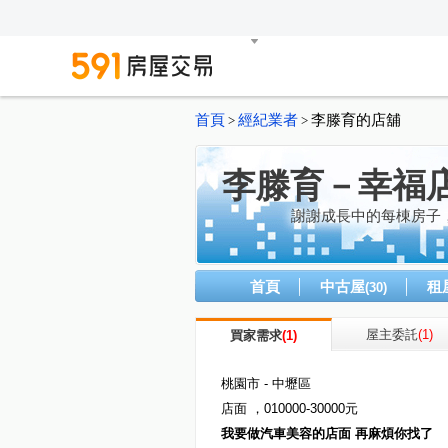
首頁
經紀業者
李滕育的店舖
>
>
李滕育－幸福
謝謝成長中的每棟房子
首頁
中古屋
租
(30)
屋主委託
(1)
買家需求
(1)
桃園市 - 中壢區
店面 ，010000-30000元
我要做汽車美容的店面 再麻煩你找了