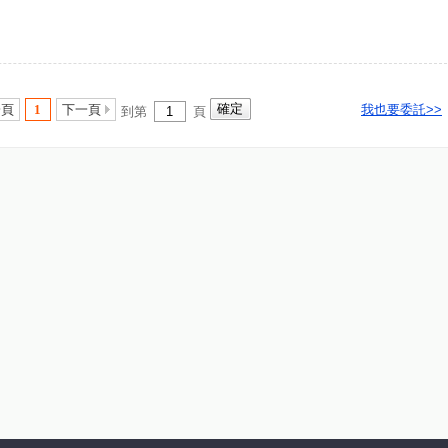
一頁
1
下一頁
我也要委託>>
到第
頁