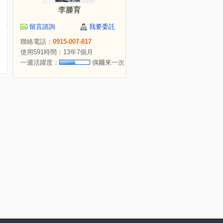
李滕育
留言諮詢
我要委託
聯絡電話：
0915-007-817
使用591時間：13年7個月
一週活躍度：
偶爾來一次