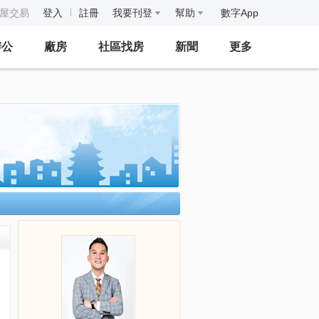
房屋交易
登入
註冊
我要刊登
幫助
數字App
辦公
廠房
社區找房
新聞
更多