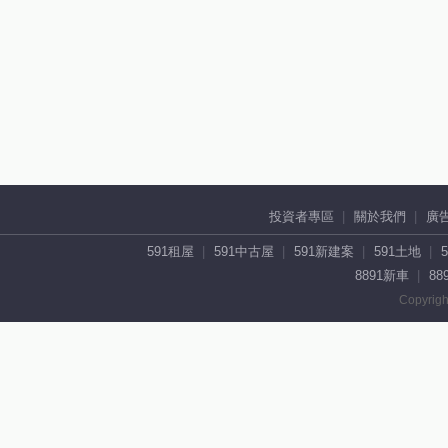
投資者專區
關於我們
廣
591租屋
591中古屋
591新建案
591土地
8891新車
88
Copyrigh