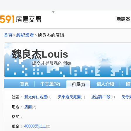
新建案
首頁
經紀業者
魏良杰的店舖
>
>
魏良杰Louis
成交才是服務的開始!
首頁
中古屋
個人介紹
留
(32)
租屋
(2)
社區：
新光仰仁名廈
天東透天庭園
忠誠路二段
天母
(1)
(1)
(1)
用途：
店面
(2)
格局：
租金：
40000元以上
(2)