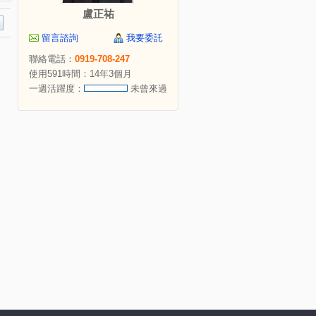
盧正祐
留言諮詢
我要委託
聯絡電話：
0919-708-247
使用591時間：14年3個月
一週活躍度：
未曾來過