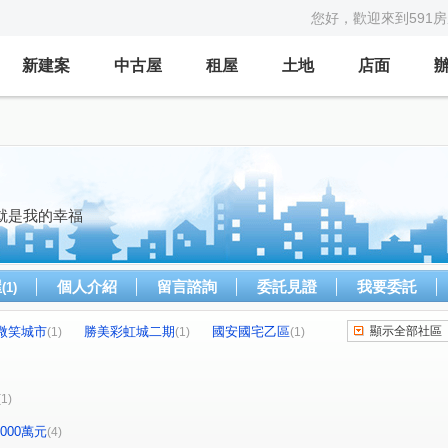
您好，歡迎來到591
新建案
中古屋
租屋
土地
店面
就是我的幸福
屋
個人介紹
留言諮詢
委託見證
我要委託
(1)
微笑城市
勝美彩虹城二期
國安國宅乙區
顯示全部社區
(1)
(1)
(1)
富京站
親家未來之翼A區
忠勇路
(1)
(1)
(2)
國安一路
保安二街
寶山東二街
(1)
(1)
(1)
(1)
-2000萬元
(4)