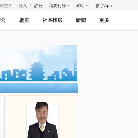
房屋交易
登入
註冊
我要刊登
幫助
數字App
辦公
廠房
社區找房
新聞
更多