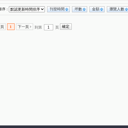
刊登時間
坪數
金額
瀏覽人數
排序：
一頁
1
下一頁
到第
頁