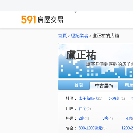
首頁
經紀業者
盧正祐的店舖
>
>
盧正祐
讓客戶買到喜歡的房子
首頁
租
中古屋
(9)
社區：
太子新時代
水舞川
(1)
(1)
品蔚
勝美市一期
首
(1)
(1)
用途：
住宅
(9)
樂活一街
春安三街
(1)
(1)
格局：
2房
3房
4房
(4)
(4)
華陽路
文心南十路
(1)
(1)
售金：
800-1200萬元
1200
(5)