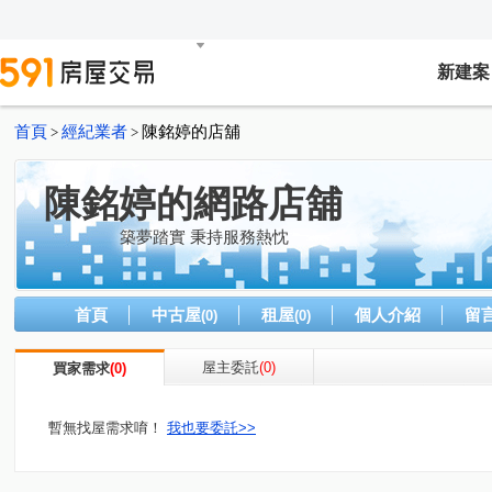
新建案
首頁
經紀業者
陳銘婷的店舖
>
>
陳銘婷的網路店舖
築夢踏實 秉持服務熱忱
首頁
中古屋
租屋
個人介紹
留
(0)
(0)
屋主委託
(0)
買家需求
(0)
暫無找屋需求唷！
我也要委託>>