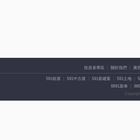
投資者專區
關於我們
廣
591租屋
591中古屋
591新建案
591土地
8891新車
88
Copyrigh