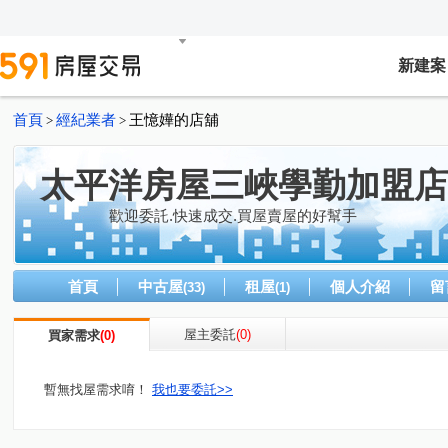
新建案
首頁
經紀業者
王憶嬅的店舖
>
>
太平洋房屋三峽學勤加盟店
歡迎委託.快速成交.買屋賣屋的好幫手
首頁
中古屋
租屋
個人介紹
留
(33)
(1)
屋主委託
(0)
買家需求
(0)
暫無找屋需求唷！
我也要委託>>