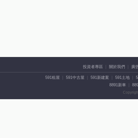
投資者專區
關於我們
廣
591租屋
591中古屋
591新建案
591土地
8891新車
88
Copyrigh