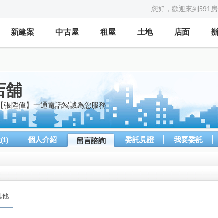
您好，歡迎來到591
新建案
中古屋
租屋
土地
店面
店舖
【張陞偉】一通電話竭誠為您服務
屋
個人介紹
委託見證
我要委託
(1)
留言諮詢
其他