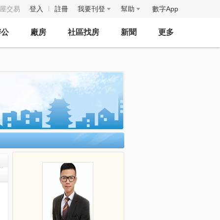
房屋交易
登入
註冊
我要刊登
幫助
數字App
辦公
廠房
社區找房
新聞
更多