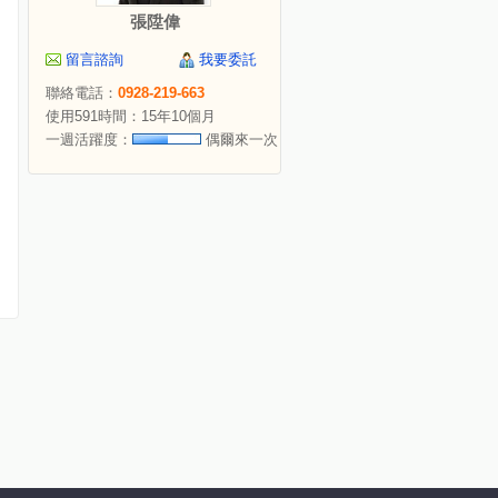
張陞偉
留言諮詢
我要委託
聯絡電話：
0928-219-663
使用591時間：15年10個月
一週活躍度：
偶爾來一次