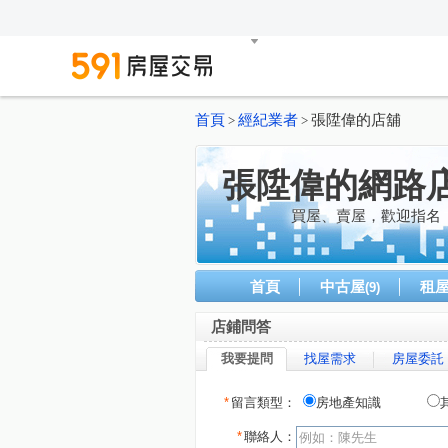
首頁
經紀業者
張陞偉的店舖
>
>
張陞偉的網路
買屋、賣屋，歡迎指名
首頁
中古屋
租
(9)
店鋪問答
我要提問
找屋需求
房屋委託
*
留言類型：
房地產知識
*
聯絡人：