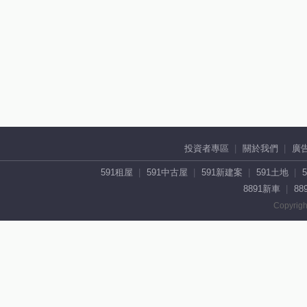
投資者專區
關於我們
廣
591租屋
591中古屋
591新建案
591土地
8891新車
88
Copyrigh