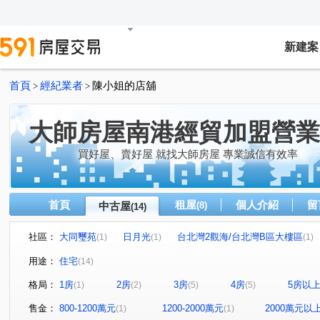
新建案
首頁
經紀業者
陳小姐的店舖
>
>
大師房屋南港經貿加盟營業
買好屋、賣好屋 就找大師房屋 專業誠信有效率
首頁
租屋
個人介紹
留
中古屋
(8)
(14)
社區：
大同璽苑
日月光
台北灣2觀海/台北灣B區大樓區
(1)
(1)
(1)
冠倫大國
康橋旭
世代名門
上林苑
東京
(1)
(1)
(1)
(1)
用途：
住宅
(14)
遠雄紐約
成福路
經貿二路
康寧街
新市
(1)
(1)
(2)
(1)
格局：
1房
2房
3房
4房
5房以
(1)
(2)
(5)
(5)
大有路
忠孝東路五段
秀岡二街
樟樹一路
(1)
(1)
(1)
(1)
寶清街
新豐街
(1)
(1)
售金：
800-1200萬元
1200-2000萬元
2000萬元以
(1)
(1)