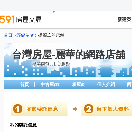
新建案
首頁
經紀業者
楊麗華的店舖
>
>
台灣房屋-麗華的網路店舖
專業熱忱, 用心服務
首頁
中古屋
租屋
個人介紹
留
(11)
(0)
我的委託信息