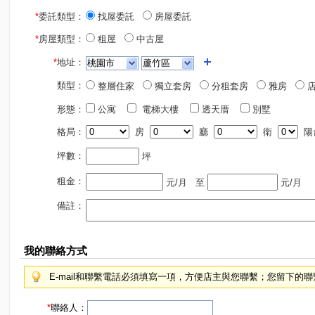
*
委託類型：
找屋委託
房屋委託
*
房屋類型：
租屋
中古屋
*
地址：
類型：
整層住家
獨立套房
分租套房
雅房
店
形態：
公寓
電梯大樓
透天厝
別墅
格局：
房
廳
衛
陽
坪數：
坪
租金：
元/月
至
元/月
備註：
我的聯絡方式
E-mail和聯繫電話必須填寫一項，方便店主與您聯繫；您留下的
*
聯絡人：