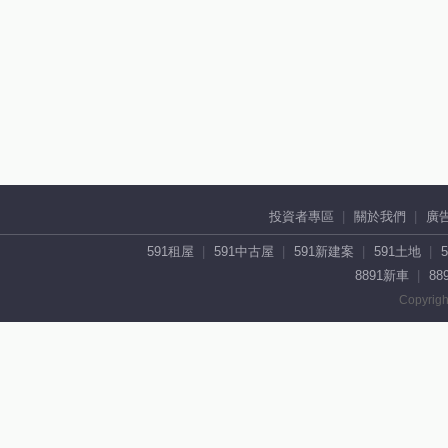
投資者專區
關於我們
廣
591租屋
591中古屋
591新建案
591土地
8891新車
88
Copyrigh