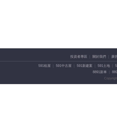
投資者專區
關於我們
廣
591租屋
591中古屋
591新建案
591土地
8891新車
88
Copyrigh