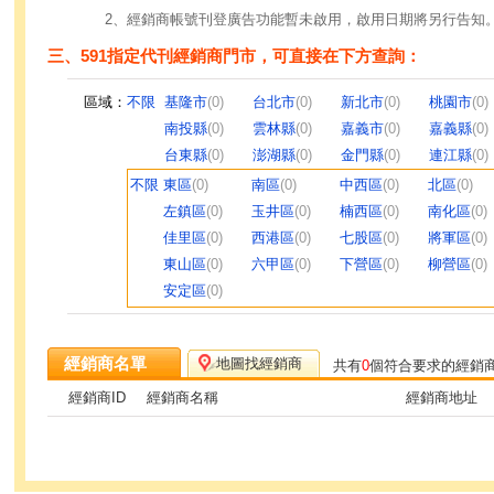
2、經銷商帳號刊登廣告功能暫未啟用，啟用日期將另行告知
三、591指定代刊經銷商門市，可直接在下方查詢：
區域：
不限
基隆市
(0)
台北市
(0)
新北市
(0)
桃園市
(0)
南投縣
(0)
雲林縣
(0)
嘉義市
(0)
嘉義縣
(0)
台東縣
(0)
澎湖縣
(0)
金門縣
(0)
連江縣
(0)
不限
東區
(0)
南區
(0)
中西區
(0)
北區
(0)
左鎮區
(0)
玉井區
(0)
楠西區
(0)
南化區
(0)
佳里區
(0)
西港區
(0)
七股區
(0)
將軍區
(0)
東山區
(0)
六甲區
(0)
下營區
(0)
柳營區
(0)
安定區
(0)
經銷商名單
地圖找經銷商
共有
0
個符合要求的經銷
經銷商ID
經銷商名稱
經銷商地址