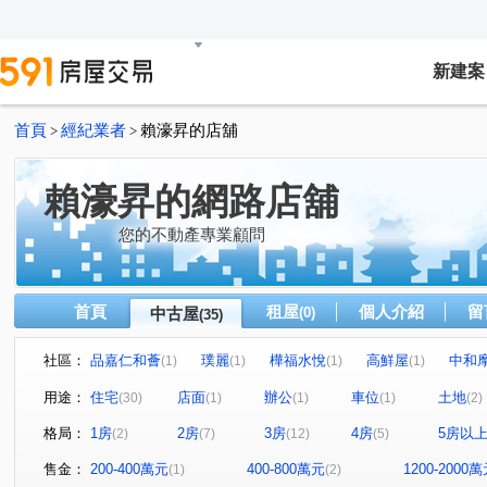
新建案
首頁
經紀業者
賴濠昇的店舖
>
>
賴濠昇的網路店舖
您的不動產專業顧問
首頁
租屋
個人介紹
留
中古屋
(0)
(35)
社區：
品嘉仁和薈
璞麗
樺福水悅
高鮮屋
中和
(1)
(1)
(1)
(1)
冠德住易
玄泰PTW(日光區)
十方山水
捷運新
(1)
(1)
(1)
用途：
住宅
店面
辦公
車位
土地
(30)
(1)
(1)
(1)
(2)
寶清街101巷華廈
愛丁堡中正廣場
濤園
巨星
(1)
(1)
(1)
格局：
1房
2房
3房
4房
5房以
(2)
(7)
(12)
(5)
遠雄左岸-錦繡園
海悅假期
金融天下
元氣大鎮
(1)
(1)
(1)
大仁街
芳洲二路
環河西路一段
民生路
(1)
(1)
(1)
(1)
售金：
200-400萬元
400-800萬元
1200-2000
(1)
(2)