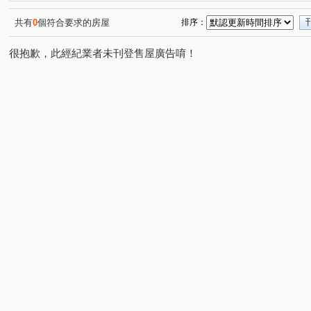
景平路
景德街
文化三路二段
碧潭路
檳
(1)
(1)
(1)
(2)
信義路
永美路
勵行街
新市三路一段
福
(1)
(1)
(1)
(1)
共有
0
個符合要求的房屋
排序：
羅斯福路五段
寶清街
福山街
中正路
博
(1)
(1)
(1)
(1)
很抱歉，此經紀業者未刊登售屋廣告唷！
興南路二段
中央路三段
中原五街
中山路一段
(1)
(1)
(1)
(
中山路二段
中山路三段
民利街
安順東七街
(1)
(1)
(1)
(1)