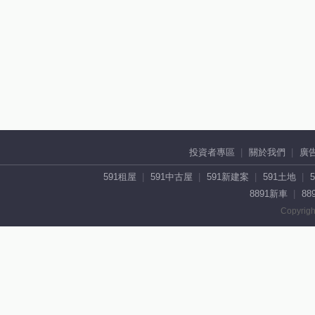
投資者專區
關於我們
廣
591租屋
591中古屋
591新建案
591土地
8891新車
88
Copyrigh