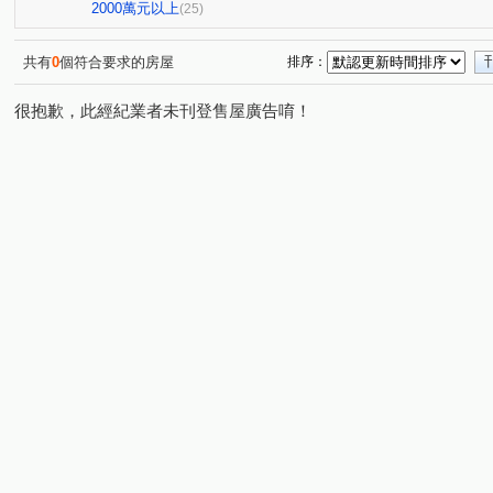
圓通路
龍泉街
民利街
環河西路一段
成
(1)
(1)
(2)
(2)
2000萬元以上
(25)
大仁街
芳洲二路
民生路
安康路二段
景
(1)
(1)
(1)
(1)
文化三路二段
碧潭路
檳榔路
永吉路
信
(1)
(2)
(1)
(1)
共有
0
個符合要求的房屋
排序：
勵行街
新市三路一段
福和路
水碓三路
(1)
(1)
(1)
(1)
很抱歉，此經紀業者未刊登售屋廣告唷！
寶清街
福山街
中正路
博愛街
景興路
(1)
(1)
(1)
(1)
(1)
中央路三段
中原五街
中山路一段
保健路
(1)
(1)
(1)
(1)
中山路三段
安順東七街
大暖路
(1)
(1)
(1)