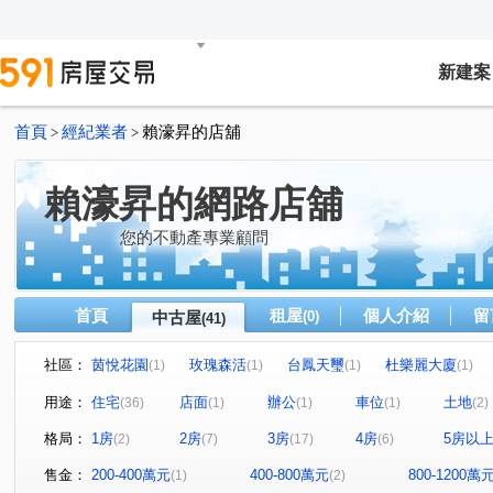
新建案
首頁
經紀業者
賴濠昇的店舖
>
>
賴濠昇的網路店舖
您的不動產專業顧問
首頁
租屋
個人介紹
留
中古屋
(0)
(41)
社區：
茵悅花園
玫瑰森活
台鳳天璽
杜樂麗大廈
(1)
(1)
(1)
(1)
璞麗
樺福水悅
高鮮屋
中和摩天東帝市
(1)
(1)
(1)
(1)
用途：
住宅
店面
辦公
車位
土地
(36)
(1)
(1)
(1)
(2)
玄泰PTW(日光區)
十方山水
捷運新都星
宏盛
(1)
(1)
(1)
格局：
1房
2房
3房
4房
5房以
(2)
(7)
(17)
(6)
寶清街101巷華廈
愛丁堡中正廣場
濤園
巨星
(1)
(1)
(1)
遠雄左岸-錦繡園
海悅假期
金融天下
元氣大鎮
(1)
(1)
(1)
售金：
200-400萬元
400-800萬元
800-1200萬
(1)
(2)