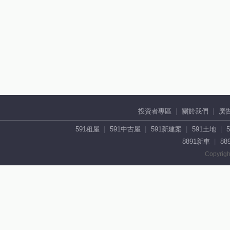
投資者專區
關於我們
廣
591租屋
591中古屋
591新建案
591土地
8891新車
88
Copyrigh