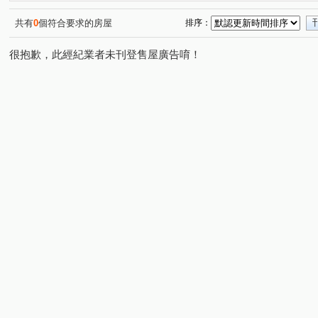
永吉路
信義路
永美路
勵行街
新市三路
(1)
(1)
(1)
(1)
水碓三路
羅斯福路五段
寶清街
福山街
(1)
(1)
(1)
(1)
共有
0
個符合要求的房屋
排序：
景興路
興南路二段
中央路三段
中原五街
(1)
(1)
(1)
(1)
很抱歉，此經紀業者未刊登售屋廣告唷！
保健路
中山路二段
中山路三段
民利街
(1)
(1)
(1)
(1)
大暖路
(1)