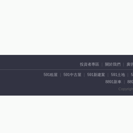
投資者專區
關於我們
廣
591租屋
591中古屋
591新建案
591土地
8891新車
88
Copyrigh