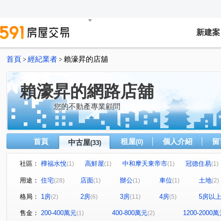
新建案
首頁
經紀業者
賴濠昇的店舖
>
>
賴濠昇的網路店舖
您的不動產專業顧問
首頁
租屋
個人介紹
留
中古屋
(0)
(33)
社區：
樺福水悅
高鮮屋
中和摩天東帝市
冠德住易
(1)
(1)
(1)
(1)
十方山水
捷運新都星
宏盛水悅
寶清街101巷
(1)
(1)
(1)
用途：
住宅
店面
辦公
車位
土地
(28)
(1)
(1)
(1)
(2)
愛丁堡中正廣場
濤園
巨星廣場
遠雄左岸-錦繡
(1)
(1)
(1)
格局：
1房
2房
3房
4房
5房以
(2)
(6)
(11)
(5)
金融天下
元氣大鎮
傑隆天廈大樓
環河西路一
(1)
(1)
(1)
安康路二段
景平路
景德街
文化三路二段
(1)
(1)
(1)
(1)
售金：
200-400萬元
400-800萬元
1200-2000
(1)
(2)