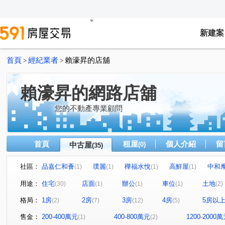
新建案
首頁
經紀業者
賴濠昇的店舖
>
>
賴濠昇的網路店舖
您的不動產專業顧問
首頁
租屋
個人介紹
留
中古屋
(0)
(35)
社區：
品嘉仁和薈
璞麗
樺福水悅
高鮮屋
中和
(1)
(1)
(1)
(1)
冠德住易
玄泰PTW(日光區)
十方山水
捷運新
(1)
(1)
(1)
用途：
住宅
店面
辦公
車位
土地
(30)
(1)
(1)
(1)
(2)
寶清街101巷華廈
愛丁堡中正廣場
濤園
巨星
(1)
(1)
(1)
格局：
1房
2房
3房
4房
5房以
(2)
(7)
(12)
(5)
遠雄左岸-錦繡園
海悅假期
金融天下
元氣大鎮
(1)
(1)
(1)
大仁街
芳洲二路
環河西路一段
(1)
民生路
(1)
(1)
(1)
售金：
200-400萬元
400-800萬元
1200-2000
(1)
(2)