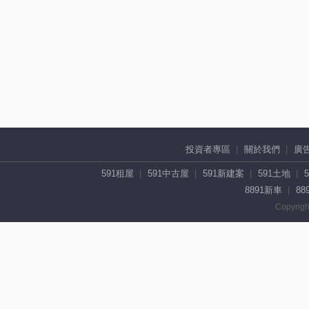
投資者專區
關於我們
廣
591租屋
591中古屋
591新建案
591土地
8891新車
88
Copyrigh