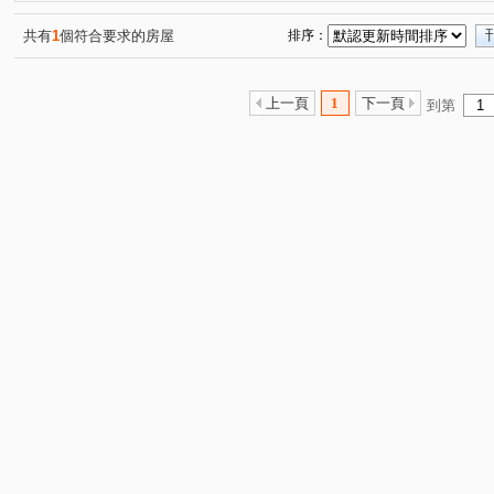
景平路
景德街
文化三路二段
碧潭路
檳
(1)
(1)
(1)
(2)
信義路
永美路
勵行街
新市三路一段
福
(1)
(1)
(1)
(1)
共有
1
個符合要求的房屋
排序：
羅斯福路五段
寶清街
福山街
中正路
博
(1)
(1)
(1)
(1)
興南路二段
中央路三段
中原五街
中山路一段
(1)
(1)
(1)
(
上一頁
1
下一頁
到第
中山路二段
中山路三段
民利街
安順東七街
(1)
(1)
(1)
(1)