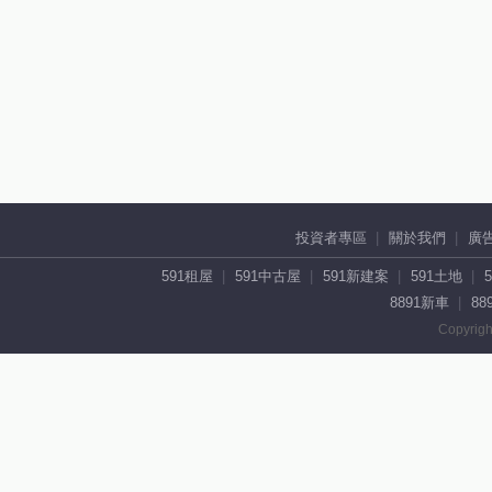
投資者專區
關於我們
廣
591租屋
591中古屋
591新建案
591土地
8891新車
88
Copyrigh