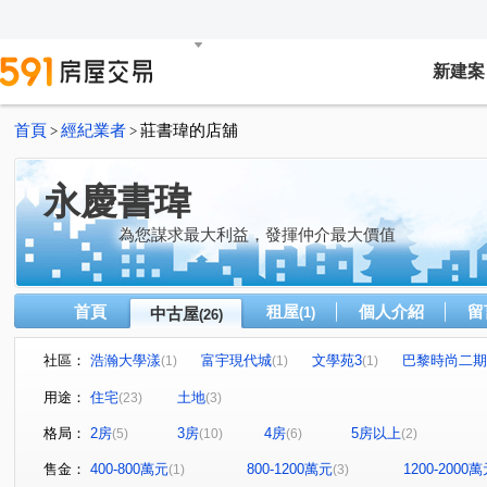
新建案
首頁
經紀業者
莊書瑋的店舖
>
>
永慶書瑋
為您謀求最大利益，發揮仲介最大價值
首頁
租屋
個人介紹
留
中古屋
(1)
(26)
社區：
浩瀚大學漾
富宇現代城
文學苑3
巴黎時尚二期
(1)
(1)
(1)
坤山時代敦品
湖適居
中正道二期
天悅
(1)
(1)
(1)
(1)
用途：
住宅
土地
(23)
(3)
成真
森睦
浩瀚高峰匯
雲冠天下
春福川
(1)
(1)
(1)
(1)
格局：
2房
3房
4房
5房以上
(5)
(10)
(6)
(2)
鑽石雙星
德鑫SKY1
新資源莊
山佳二路
(1)
(1)
(1)
(1)
福興一路
六家七路
中華路六段
竹中路
(1)
(1)
(1)
(1)
售金：
400-800萬元
800-1200萬元
1200-2000
(1)
(3)