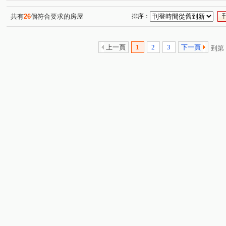
興隆路三段
中興街
明湖路
中正路
嘉豐
(1)
(1)
(1)
(1)
六家五路一段
金雅七街
華興五街
莊敬北路
(1)
(1)
(1)
(1)
共有
26
個符合要求的房屋
排序：
成功十六街
保康街
公北二路
縣政二路
(1)
(1)
(1)
(1)
東峰路
(1)
上一頁
1
2
3
下一頁
到第