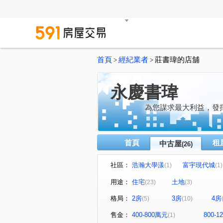
首頁
經紀業者
莊書瑋的店舖
>
>
永慶書瑋
為您謀求最大利益，發
首頁
租
中古屋
(26)
社區：
浩瀚大學漾
富宇現代城
(1)
(1)
坤山時代敦品
湖適居
(1)
(1)
用途：
住宅
土地
(23)
(3)
成真
森睦
浩瀚高峰
(1)
(1)
格局：
2房
3房
4房
(5)
(10)
鑽石雙星
德鑫SKY1
(1)
(1)
福興一路
六家七路
(1)
(1)
售金：
400-800萬元
800-
(1)