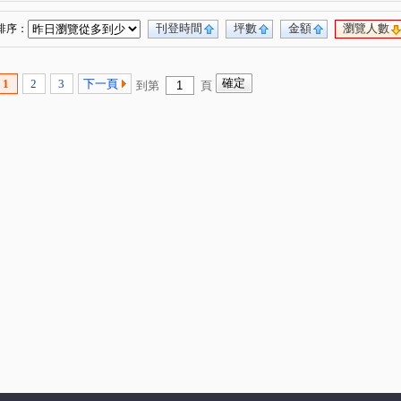
明湖路
中正路
嘉豐六路二段
三民路
(1)
(1)
(1)
(1)
華興五街
莊敬北路
自由路
(1)
(1)
(1)
刊登時間
坪數
金額
瀏覽人數
排序：
公北二路
縣政二路
勝利十一路
(1)
(1)
(1)
1
2
3
下一頁
到第
頁