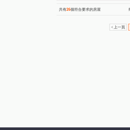
興隆路三段
中興街
(1)
(1)
六家五路一段
金雅七街
(1)
(1)
共有
26
個符合要求的房屋
成功十六街
保康街
(1)
(1)
東峰路
(1)
上一頁