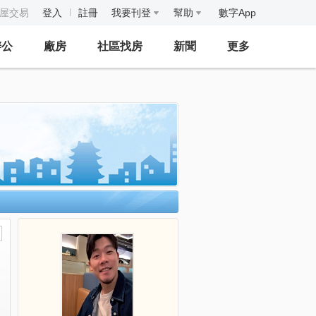
房屋交易
登入
註冊
我要刊登
幫助
數字App
辦公
廠房
社區找房
新聞
更多