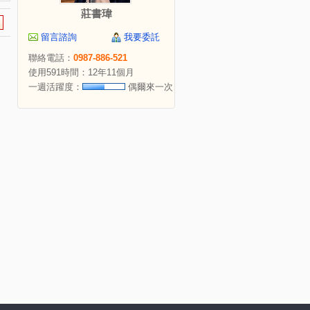
莊書瑋
留言諮詢
我要委託
聯絡電話：
0987-886-521
使用591時間：12年11個月
一週活躍度：
偶爾來一次