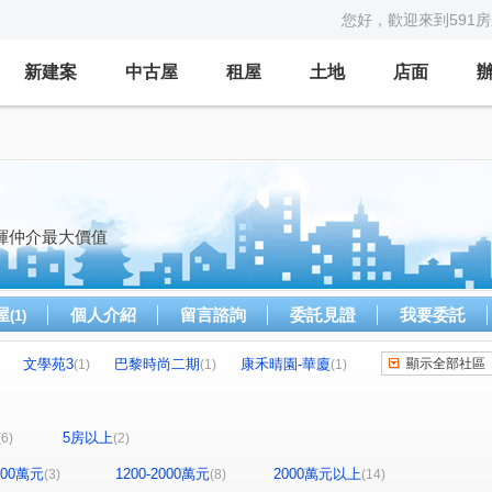
您好，歡迎來到591
新建案
中古屋
租屋
土地
店面
揮仲介最大價值
屋
個人介紹
留言諮詢
委託見證
我要委託
(1)
文學苑3
巴黎時尚二期
康禾晴園-華廈
顯示全部社區
(1)
(1)
(1)
中正道二期
天悅
大矽谷
水林園
(1)
(1)
(1)
(1)
匯
雲冠天下
春福川玥
日比谷
(1)
(1)
(1)
(1)
5房以上
(6)
(2)
新資源莊
山佳二路
新工六路
高翠路
(1)
(1)
(1)
(1)
中華路六段
竹中路
振興街
(1)
(1)
(1)
1200萬元
1200-2000萬元
2000萬元以上
(3)
(8)
(14)