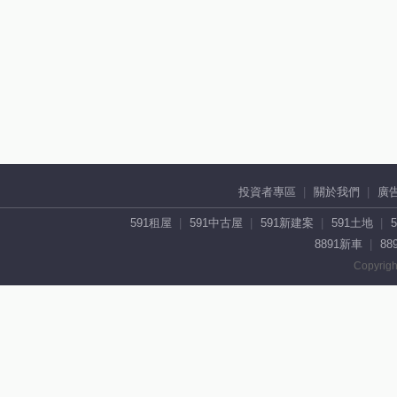
投資者專區
關於我們
廣
591租屋
591中古屋
591新建案
591土地
8891新車
88
Copyrigh