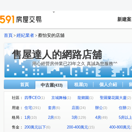
新建案
首頁
經紀業者
蔡怡安的店舖
>
>
售屋達人的網路店舖
用心經營房仲業已23年之久 真誠為您服務^^
首頁
租屋
個人介紹
中古屋
(3)
(433)
社區：
四季CEO
京城舞極
龍鄉園
聖羅蘭花園大廈
(1)
(1)
(1)
(2)
鋭揚巴洛克
廣積中正璟苑
文化凱瑟琳
明湖園
(1)
(2)
(1)
(
用途：
住宅
套房
店面
辦公
住辦
(291)
(6)
(24)
(3)
(2)
鳳山中崙第一標
中山新城A
i悅讀大樓
紐約紐
(1)
(1)
(1)
格局：
1房
2房
3房
4房
5房以
(10)
(63)
(129)
(49)
NeXT21
翰京大廈
逸文苑
日光大樓
上揚
(2)
(1)
(1)
(1)
中山新城C
至順寶貝大樓
微風京品大樓區
高雄
(2)
(1)
(2)
售金：
200萬元以下
200-400萬元
400-800萬元
(6)
(15)