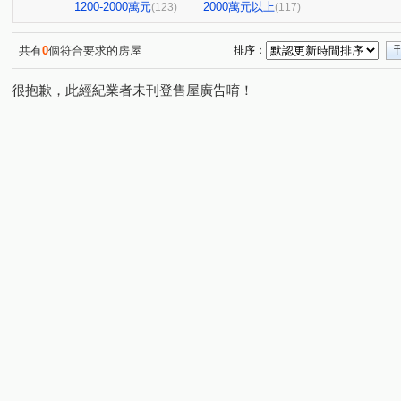
阿曼十六大廈
祥祥城
京城環球企業大樓
飛揚
(1)
(1)
(1)
1200-2000萬元
2000萬元以上
(123)
(117)
橋科水岸花園
鑫世紀
棋琴18重奏
花園輕井澤
(2)
(1)
(1)
紅豆大廈
文華帝寶
羅孚第大廈
京城美術皇居
(1)
(1)
(1)
(
共有
0
個符合要求的房屋
排序：
新世界大廈
鉑愛悦
鑫天地2期
福懋沐氧森
(1)
(1)
(1)
(1)
很抱歉，此經紀業者未刊登售屋廣告唷！
棋琴五重奏大樓
鼎山高大百貨大樓
夢皇家大樓
(1)
(1)
(1)
綠仰森2(內埔)
時代富豪
馥寓
美術1号院
(1)
(1)
(1)
(1)
吉隆悅幸福
歐洲宮廷
都會假期大樓
下橫路18
(1)
(2)
(1)
大學十七大樓一期
浸然適D棟
登豐29
艾美國
(1)
(1)
(1)
雄關大廈
福懋美森園
前峰國宅東1棟
大豐尊爵
(1)
(2)
(1)
新都心大廈
達麗 漾City2
鑫市鎮
悅讀悅禾
(1)
(3)
(2)
(1)
達麗上東京
文化艾美
冠傑Ui
浤福
公園
(1)
(1)
(1)
(1)
岡山集晴園大樓
長谷吉富大樓
博愛鎮F座
英倫
(1)
(1)
(1)
甜蜜家庭
鳳城世家大樓
佛羅里達大樓
蔚藍海
(1)
(1)
(1)
THE ONE
星海灣大廈
新光城高鐵達人
鼎豪逸
(1)
(1)
(1)
金閣玫瑰園大廈
河堤家園大廈
白金漢大廈
美
(1)
(1)
(1)
PARK ONE
聖羅蘭藝術伯爵
茵姿堡學園區A座
(1)
(1)
(1)
巷梧桐
南港大樓
幸福財神
希望之星
亞
(3)
(1)
(1)
(1)
三巷谷朵
綠景苑
民族國宅
藍田玉
杭州
(1)
(1)
(1)
(1)
愛琴海
美好時代
龍年天下大樓
凱旋家
(1)
(2)
(1)
(1)