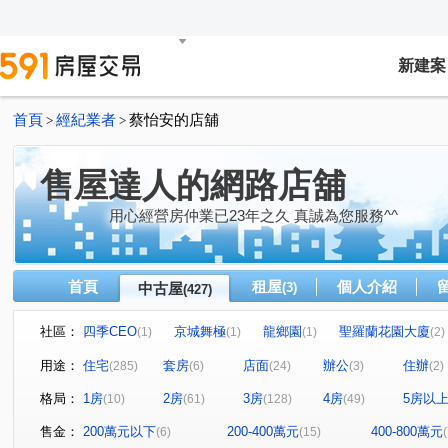
新建案
首頁
經紀業者
蔡怡安的店舖
>
>
售屋達人的網路店舖
用心經營房仲業已23年之久 真誠為您服務^^
首頁
租屋
個人介紹
中古屋
(3)
(427)
社區：
四季CEO
京城舞極
龍鄉園
聖羅蘭花園大廈
(1)
(1)
(1)
(2)
鋭揚巴洛克
廣積中正璟苑
文化凱瑟琳
明湖園
(1)
(2)
(1)
(
用途：
住宅
套房
店面
辦公
住辦
(285)
(6)
(24)
(3)
(2)
鳳山中崙第一標
中山新城A
i悅讀大樓
紐約紐
(1)
(1)
(1)
格局：
1房
2房
3房
4房
5房以
(10)
(61)
(128)
(49)
NeXT21
翰京大廈
逸文苑
日光大樓
上揚
(2)
(1)
(1)
(1)
中山新城C
至順寶貝大樓
微風京品大樓區
高雄
(2)
(1)
(2)
售金：
200萬元以下
200-400萬元
400-800萬元
(6)
(15)