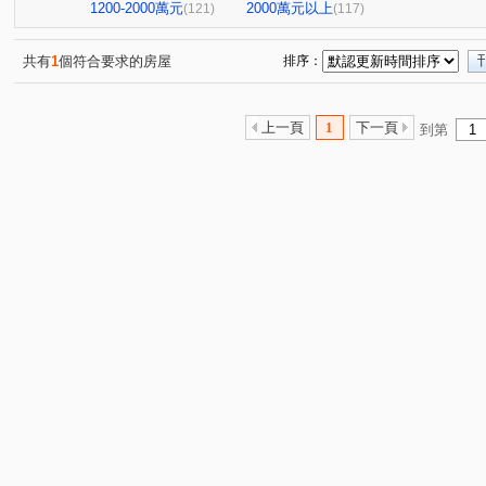
阿曼十六大廈
祥祥城
京城環球企業大樓
飛揚
(1)
(1)
(1)
1200-2000萬元
2000萬元以上
(121)
(117)
橋科水岸花園
鑫世紀
棋琴18重奏
花園輕井澤
(2)
(1)
(1)
紅豆大廈
文華帝寶
羅孚第大廈
京城美術皇居
(1)
(1)
(1)
(
共有
1
個符合要求的房屋
排序：
新世界大廈
鉑愛悦
鑫天地2期
福懋沐氧森
(1)
(1)
(1)
(1)
棋琴五重奏大樓
鼎山高大百貨大樓
夢皇家大樓
(1)
(1)
(1)
上一頁
1
下一頁
到第
綠仰森2(內埔)
時代富豪
馥寓
美術1号院
(1)
(1)
(1)
(1)
吉隆悅幸福
歐洲宮廷
都會假期大樓
下橫路18
(1)
(2)
(1)
大學十七大樓一期
浸然適D棟
登豐29
艾美國
(1)
(1)
(1)
雄關大廈
福懋美森園
前峰國宅東1棟
大豐尊爵
(1)
(2)
(1)
新都心大廈
達麗 漾City2
鑫市鎮
悅讀悅禾
(1)
(3)
(2)
(1)
達麗上東京
文化艾美
冠傑Ui
浤福
公園
(1)
(1)
(1)
(1)
岡山集晴園大樓
長谷吉富大樓
博愛鎮F座
英倫
(1)
(1)
(1)
甜蜜家庭
鳳城世家大樓
佛羅里達大樓
蔚藍海
(1)
(1)
(1)
THE ONE
星海灣大廈
新光城高鐵達人
鼎豪逸
(1)
(1)
(1)
金閣玫瑰園大廈
河堤家園大廈
白金漢大廈
美
(1)
(1)
(1)
PARK ONE
聖羅蘭藝術伯爵
茵姿堡學園區A座
(1)
(1)
(1)
巷梧桐
南港大樓
幸福財神
希望之星
亞
(3)
(1)
(1)
(1)
三巷谷朵
綠景苑
民族國宅
藍田玉
杭州
(1)
(1)
(1)
(1)
愛琴海
美好時代
龍年天下大樓
凱旋家
(1)
(2)
(1)
(1)