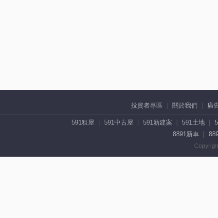
投資者專區
關於我們
廣
591租屋
591中古屋
591新建案
591土地
8891新車
88
Copyrigh